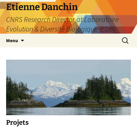
Etienne Danchin
CNRS Research Director at Laboratoire
Evolution & Diversité Biologique (EDB)
Skip
Search
Menu
to
for:
content
Projets